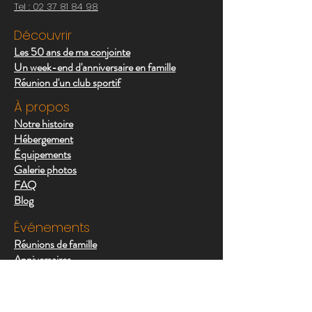
Tel : 0
2 37 81 84 98
Découvrir
Les 50 ans de ma conjointe
Un week-end d'anniversaire en famille
Réunion d'un club sportif
À propos
Notre histoire
Hébergement
Équipements
Galerie photos
FAQ
Blog
Événements
Réunions de famille
Anniversaires
Cousinades
EVG
EVJF