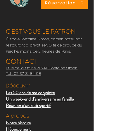
Réservation
C'EST VOUS LE PATRON
L'Escale Fontaine Simon, ancien hôtel, bar
restaurant à privatiser. Gîte de groupe du
Perche, moins de 2 heures de Paris.
CONTACT
1 rue de la Mairie 28240 Fontaine Simon
Tel : 0
2 37 81 84 98
Découvrir
Les 50 ans de ma conjointe
Un week-end d'anniversaire en famille
Réunion d'un club sportif
À propos
Notre histoire
Hébergement