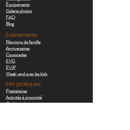
Équipements
Galerie photos
FAQ
Blog
Événements
Réunions de famille
Anniversaires
Cousinades
EVG
EVJF
Week-end avec les kids
Info pratiques
Prestataires
Activités à proximité
Cyclotourisme
Contactez-nous
Professionnels
Clubs & associations